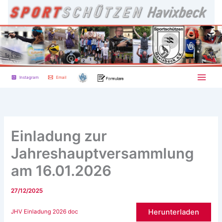
Zum
Inhalt
springen
Instagram
Email
Einladung zur
Jahreshauptversammlung
am 16.01.2026
27/12/2025
Herunterladen
JHV Einladung 2026 doc