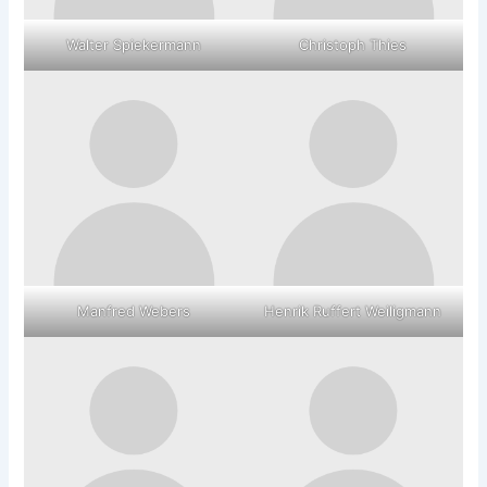
Walter Spiekermann
Christoph Thies
Manfred Webers
Henrik Ruffert Weiligmann