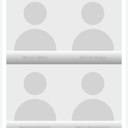
Werner Möller
Markus Mogge
Norbert Ratajczak
Daniel Schumacher