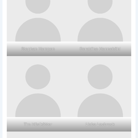
Stephan Hempen
Geraldine Henneböhl
Tim Hüslkötter
Lioba Laubrock