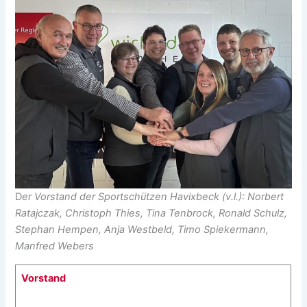
D
er Vorstand der Sportschützen Havixbeck (v.l.): Norbert
Ratajczak, Christoph Thies, Tina Tenbrock, Ronald Schulz,
Stephan Hempen, Anja Westbeld, Timo Spiekermann,
Manfred Webers
Vorstand