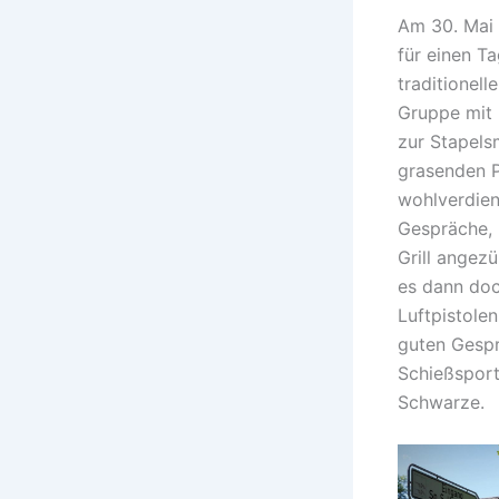
Am 30. Mai 
für einen T
traditionel
Gruppe mit 
zur Stapels
grasenden P
wohlverdien
Gespräche, 
Grill angez
es dann doc
Luftpistole
guten Gespr
Schießsport
Schwarze.