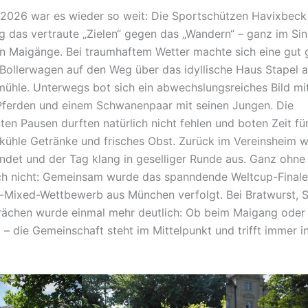
2026 war es wieder so weit: Die Sportschützen Havixbeck
ag das vertraute „Zielen“ gegen das „Wandern“ – ganz im Si
len Maigänge. Bei traumhaftem Wetter machte sich eine gut 
Bollerwagen auf den Weg über das idyllische Haus Stapel a
mühle. Unterwegs bot sich ein abwechslungsreiches Bild mit 
ferden und einem Schwanenpaar mit seinen Jungen. Die
ten Pausen durften natürlich nicht fehlen und boten Zeit fü
kühle Getränke und frisches Obst. Zurück im Vereinsheim 
ündet und der Tag klang in geselliger Runde aus. Ganz ohne
h nicht: Gemeinsam wurde das spanndende Weltcup-Finale
n-Mixed-Wettbewerb aus München verfolgt. Bei Bratwurst, 
ächen wurde einmal mehr deutlich: Ob beim Maigang oder
 – die Gemeinschaft steht im Mittelpunkt und trifft immer i