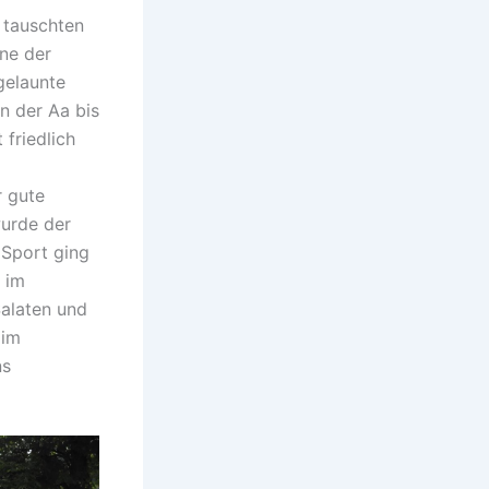
 tauschten
nne der
gelaunte
n der Aa bis
friedlich
r gute
wurde der
 Sport ging
 im
Salaten und
 im
ns